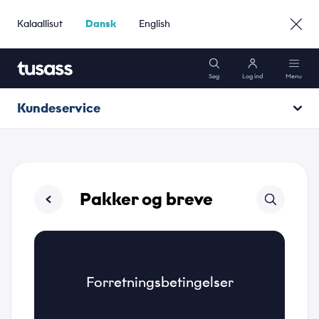
Kalaallisut
Dansk
English
Søg
Log ind
Menu
Kundeservice
Mobil
Åbningstider
Internet
Driftsinformation
Pakker og breve
Pakker
Kundeservice
Forretningsbetingelser
Gå til Erhverv »