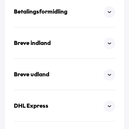
*
Betalingsformidling
Vedhæftede filer
Breve indland
Vælg filer...
Privatlivspolitik
Breve udland
*
Jeg accepterer, at Tusass bruger indtastede
oplysninger i henhold til vores
privatlivspolitik
.
DHL Express
Send