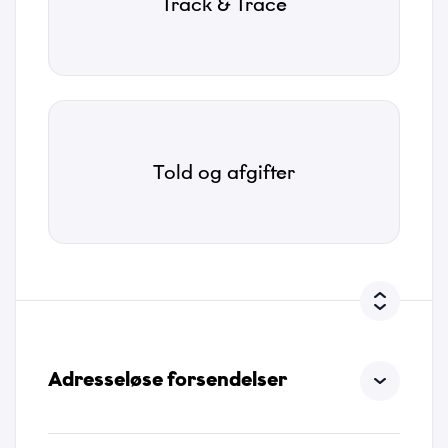
Track & Trace
Email
*
Telefonnummer
*
Told og afgifter
Kategori
*
Emne
*
Adresseløse forsendelser
Beskrivelse