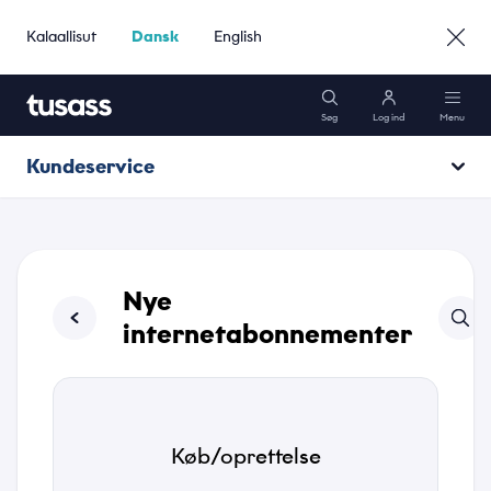
Kalaallisut
Dansk
English
Søg
Log ind
Menu
Kundeservice
Mobil
Åbningstider
Internet
Driftsinformation
Nye
Pakker
internetabonnementer
Kundeservice
Køb/oprettelse
Gå til Erhverv »