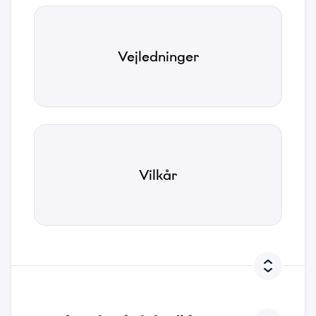
Vælg filer...
Privatlivspolitik
Vejledninger
*
Jeg accepterer, at Tusass bruger indtastede
oplysninger i henhold til vores
privatlivspolitik
.
Send
Vilkår