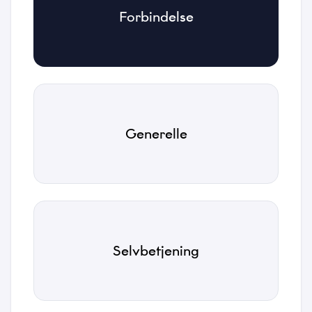
Forbindelse
Kategori
*
Emne
*
Generelle
Beskrivelse
*
Selvbetjening
Vedhæftede filer