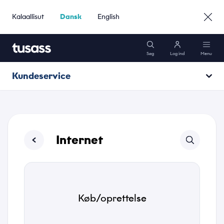
Kalaallisut
Dansk
English
Søg
Log ind
Menu
Kundeservice
Mobil
Navn
*
Åbningstider
Internet
Driftsinformation
Email
Internet
Pakker
*
Kundeservice
Telefonnummer
Køb/oprettelse
*
Gå til Erhverv »