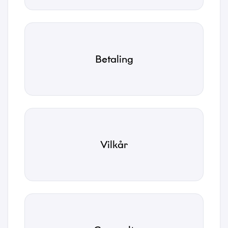
Kategori
*
Betaling
Emne
*
Beskrivelse
*
Vilkår
Vedhæftede filer
Vælg filer...