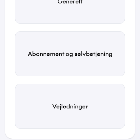
Generelt
Privatlivspolitik
*
Jeg accepterer, at Tusass bruger indtastede
oplysninger i henhold til vores
privatlivspolitik
.
Abonnement og selvbetjening
Send
Vejledninger