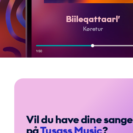
Vil du have dine sange
på
Tusass Music
?