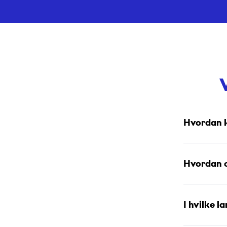
Hvordan k
Hvordan o
I hvilke l