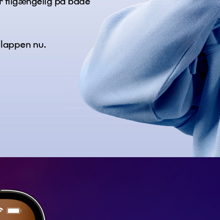
 tilgængelig på både
...
lappen nu.
olitik
epterer, at Tusass bruger indtastede oplysninger i henhold til vores
livspolitik
.
d