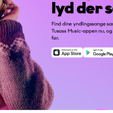
lyd
der s
Find dine yndlingssange s
Tusass Music-appen nu, og
før.
Telefonnummer