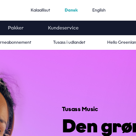
Kalaallisut
Dansk
English
Pakker
Kundeservice
rneabonnement
Tusass i udlandet
Hello Greenla
Tusass Music
Den
grø