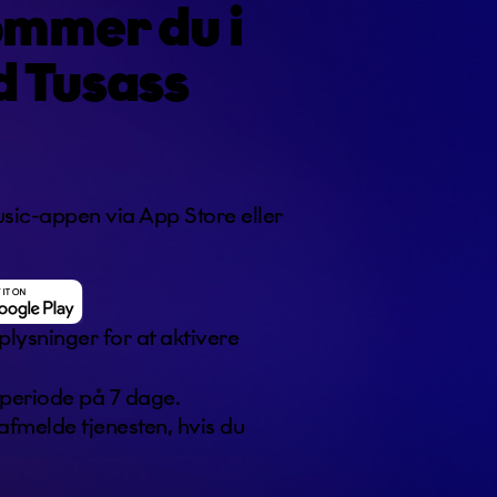
mmer du i
d
Tusass
ic-appen via App Store eller
oplysninger for at aktivere
periode på 7 dage.
 afmelde tjenesten, hvis du