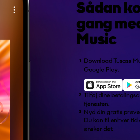
Sådan ko
gang me
Music
Download Tusass Mus
1
Google Play.
Tilføj dine betalings
2
tjenesten.
Nyd din gratis prøve
3
Du kan til enhver tid
ønsker det.