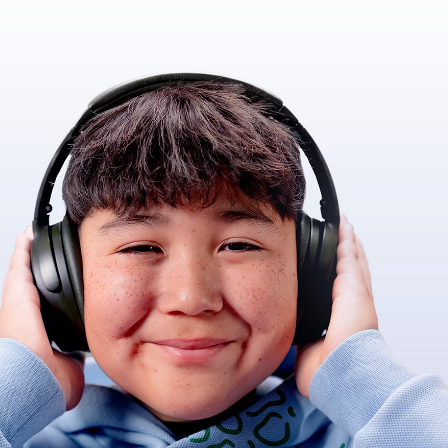
*
*
*
*