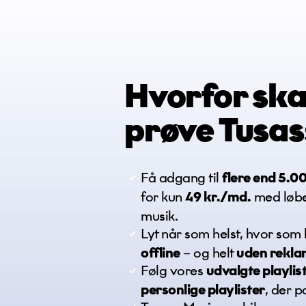
Kategori
Hvorfor ska
Emne
prøve
Tusas
Få adgang til
flere end 5.0
Beskrivels
for kun
49 kr.
/md.
med løben
musik.
Lyt når som helst, hvor som 
offline
– og helt
uden rekla
Følg vores
udvalgte playlis
personlige playlister
, der p
Vedhæftede