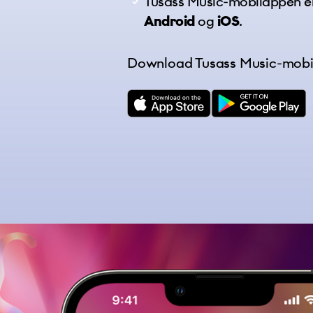
Tusass Music-mobilappen er
Android
og
iOS
.
Vælg filer
Download Tusass Music-mobi
Privatlivsp
Jeg acc
privat
Sen