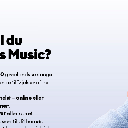
*
l du
s Music
?
00
grønlandske sange
e
de tilføjelser af ny
helst –
online
eller
mer
.
ter
eller opret
asser til dit humør.
 filer