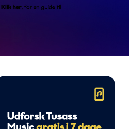
?
Klik her
, for en guide til
Udforsk Tusass
Music
gratis i 7 dage