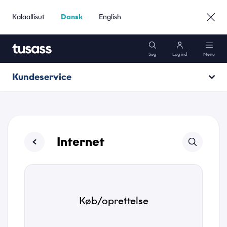
Kalaallisut
Dansk
English
Søg
Log ind
Menu
Kundeservice
Mobil
Åbningstider
Internet
Driftsinformation
Internet
Pakker
Kundeservice
Køb/oprettelse
Gå til Erhverv »