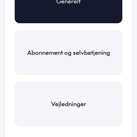
Generelt
Email
*
Telefonnummer
Abonnement og selvbetjening
*
Kategori
*
Emne
Vejledninger
*
Beskrivelse