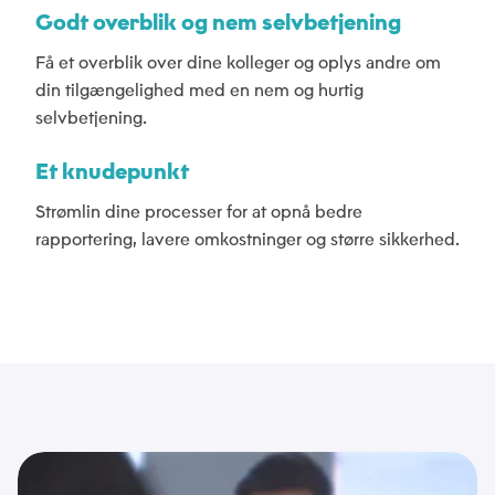
Godt overblik og nem selvbetjening
Email
Privatlivspolitik
Få et overblik over dine kolleger og oplys andre om
*
*
din tilgængelighed med en nem og hurtig
Jeg accepterer, at Tusass bruger indtastede
selvbetjening.
oplysninger i henhold til vores
privatlivspolitik
.
Eventuel bemærkning
Et knudepunkt
Send
Strømlin dine processer for at opnå bedre
rapportering, lavere omkostninger og større sikkerhed.
Send