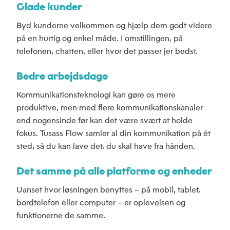
Glade kunder
Kategori
Byd kunderne velkommen og hjælp dem godt videre
*
på en hurtig og enkel måde. I omstillingen, på
telefonen, chatten, eller hvor det passer jer bedst.
Emne
Bedre arbejdsdage
*
Kommunikationsteknologi kan gøre os mere
Navn
produktive, men med flere kommunikationskanaler
Beskrivelse
*
end nogensinde før kan det være svært at holde
*
fokus. Tusass Flow samler al din kommunikation på ét
sted, så du kan lave det, du skal have fra hånden.
Virksomhed
*
Det samme på alle platforme og enheder
Uanset hvor løsningen benyttes – på mobil, tablet,
Telefonnummer
Vedhæftede filer
bordtelefon eller computer – er oplevelsen og
funktionerne de samme.
*
Vælg filer...