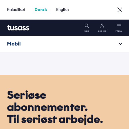
Kalaallisut
Dansk
English
Søg
Log ind
Menu
Mobil
Mobil
Abonnementer
Internet
Tusass i udlandet
Løsninger
Seriøse
eSIM
abonnementer.
Kundeservice
Til seriøst arbejde.
Gå til privat »