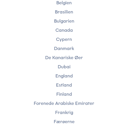
Belgien
*
Brasilien
Bulgarien
Telefonnummer
Vedhæftede filer
Canada
*
Vælg filer...
Cypern
Danmark
Email
Privatlivspolitik
De Kanariske Øer
*
*
Dubai
Jeg accepterer, at Tusass bruger indtastede
oplysninger i henhold til vores
privatlivspolitik
.
England
Eventuel bemærkning
Estland
Finland
Send
Forenede Arabiske Emirater
Frankrig
Færøerne