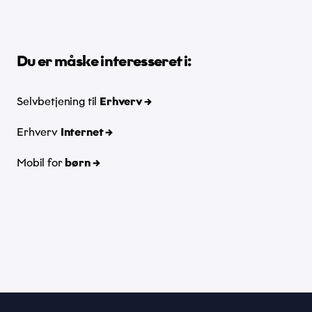
Du er måske interesseret i:
Selvbetjening til
Erhverv →
Erhverv
Internet →
Mobil for
børn →