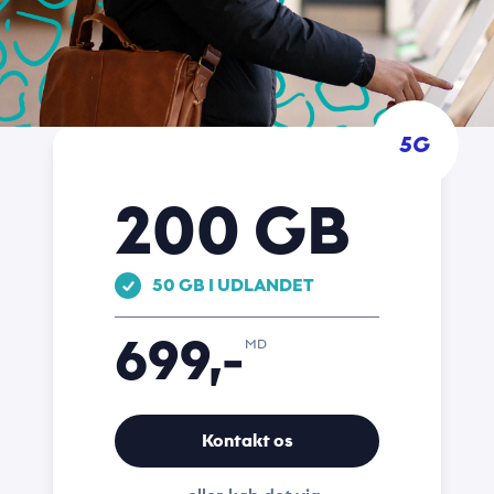
5G
200 GB
50 GB I UDLANDET
699,-
MD
Kontakt os