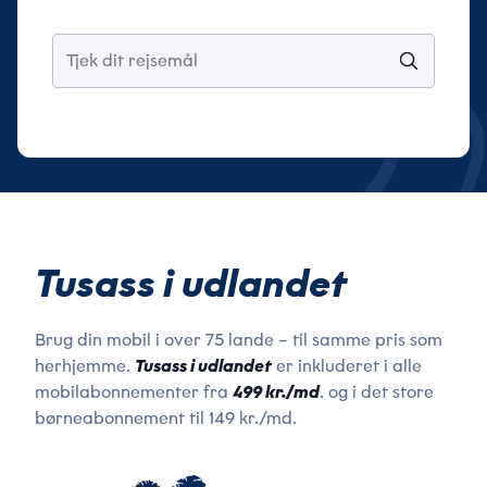
Tusass i udlandet
Brug din mobil i over 75 lande – til samme pris som
Navn
herhjemme.
Tusass i udlandet
er inkluderet i alle
*
mobilabonnementer fra
499 kr./md
. og i det store
børneabonnement til 149 kr./md.
Email