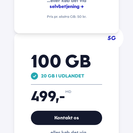
…eller køb det via
selvbetjening →
Pris pr. ekstra GB: 50 kr.
5G
100 GB
20 GB I UDLANDET
499,-
MD
Kontakt os
…eller køb det via