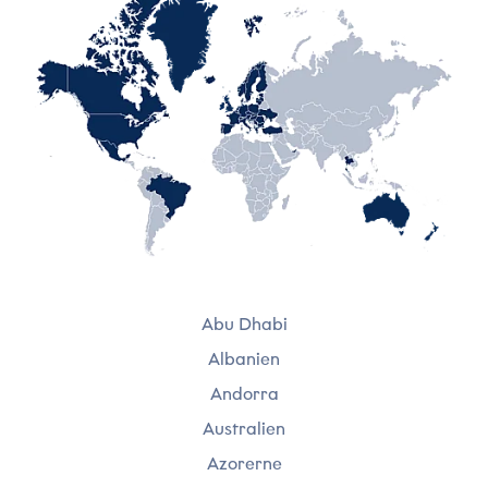
*
Telefonnummer
*
Kategori
*
Emne
Abu Dhabi
*
Albanien
Navn
Andorra
Beskrivelse
*
Australien
*
Azorerne
Virksomhed