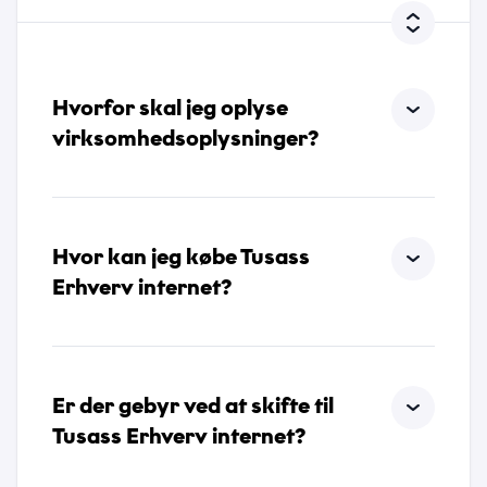
*
*
Jeg accepterer, at Tusass bruger indtastede
oplysninger i henhold til vores
privatlivspolitik
.
Eventuel bemærkning
Hvorfor skal jeg oplyse
Send
virksomhedsoplysninger?
Hvor kan jeg købe Tusass
Erhverv internet?
Send
Er der gebyr ved at skifte til
Tusass Erhverv internet?