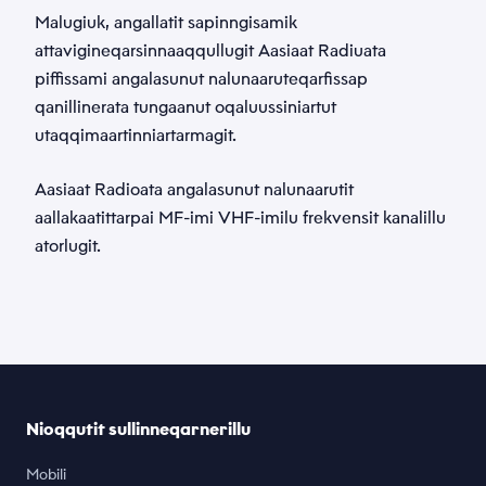
Malugiuk, angallatit sapinngisamik
attavigineqarsinnaaqqullugit Aasiaat Radiuata
piffissami angalasunut nalunaaruteqarfissap
qanillinerata tungaanut oqaluussiniartut
utaqqimaartinniartarmagit.
Aasiaat Radioata angalasunut nalunaarutit
aallakaatittarpai MF-imi VHF-imilu frekvensit kanalillu
atorlugit.
Nioqqutit sullinneqarnerillu
Mobili