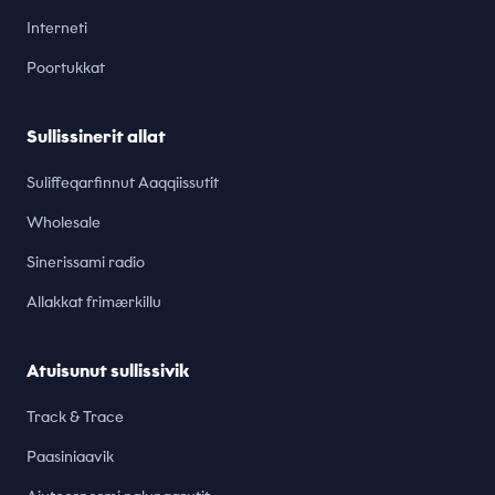
Interneti
Poortukkat
Sullissinerit allat
Suliffeqarfinnut Aaqqiissutit
Wholesale
Sinerissami radio
Allakkat frimærkillu
Atuisunut sullissivik
Track & Trace
Paasiniaavik