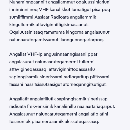
Nunaminngaanniit angallammut oqaluussiniarluni
inniminniineq VHF kanalikkut tamatigut pisarpoq
sumiiffimmi Aasiaat Radioata angallammik
kingullermik attaviginniffigisimasaanut.
Oqaluussinissaq tamatuma kingorna angalasunut
nalunaaruteqarnissamut ilanngunneqartarpoq.
Angallat VHF-ip angusinnaanngisaaniippat
angalasunut nalunaaruteqarnermi tullermi
attavigineqassaaq, attaviginnittoqassaarlu
sapinngisamik sinerissami radioqarfiup piffissami
tassani nassitsissutaasigut atorneqanngitsutigut.
Angallatit angalatillutik sapinngisamik sinerissap
radiuata frekvensiinik kanaliinillu naalaartariaqarput.
Angalasunut nalunaaruteqarnerni angallatip atini
tusaruniuk piaarnerpaamik akissuteqassaaq.