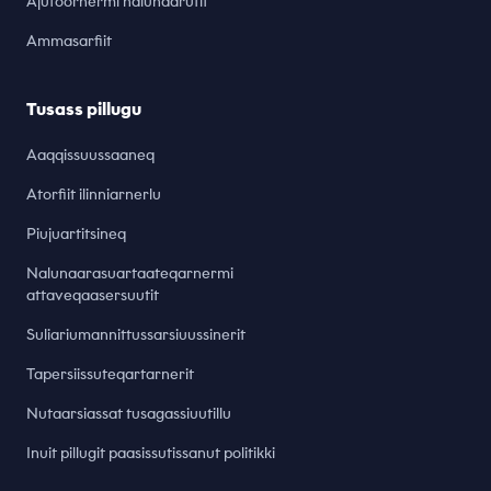
Ajutoornermi nalunaarutit
Ammasarfiit
Tusass pillugu
Aaqqissuussaaneq
Atorfiit ilinniarnerlu
Piujuartitsineq
Nalunaarasuartaateqarnermi
attaveqaasersuutit
Suliariumannittussarsiuussinerit
Tapersiissuteqartarnerit
Nutaarsiassat tusagassiuutillu
Inuit pillugit paasissutissanut politikki