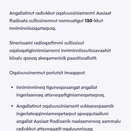
Telefonnormu
GMDSS
*
Angallatinut radiukkut oqaluussiniarnermi Aasiaat
Radioata sullissinermut normuatigut
130
-kkut
inniminniisoqartarpoq.
Suussuseq
*
Sinerissami radioqarfimmi sullissisut
oqaloqatiginninniarnerni inniminniissutissavaatsit
kiisalu qanoq akeqarnerinik paasitissallutit.
Sammisaq
*
Oqaluussinermut periutsit imaapput:
Inniminniineq tiguneqaraangat angallat
Allaatiginninneq
ingerlaannaq attaveqarfiginiarneqartarpoq.
*
Angallatinut oqaluussiniarnerit sukkanerpaamik
ingerlateqqinniarneqartarput apeqqutaalluni
angallat Aasiaat Radioanik naalaarnersoq aammalu
radiukkut attaveqaatit oqaluunnissaq