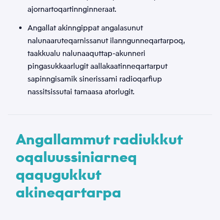
ajornartoqartinnginneraat.
Kakkiussat
Angallat akinngippat angalasunut
Toqqaagit
nalunaaruteqarnissanut ilanngunneqartarpoq,
taakkualu nalunaaquttap-akunneri
Tusassimi politikkimut
pingasukkaarlugit aallakaatinneqartarput
sapinngisamik sinerissami radioqarfiup
*
Akuerivara paasissutissat tunniusakka inunnut
nassitsissutai tamaasa atorlugit.
paasissutissat pillugit
Tusassimi politikkimut
atorsinnaamassuk.
Angallammut radiukkut
Nassiuguk
oqaluussiniarneq
qaqugukkut
akineqartarpa