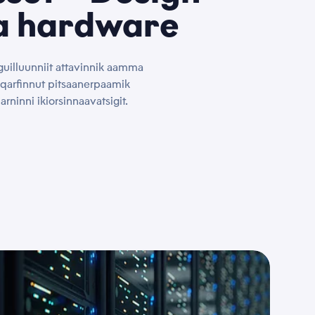
*
 hardware
guilluunniit attavinnik aamma
*
feqarfinnut pitsaanerpaamik
iarninni ikiorsinnaavatsigit.
*
*