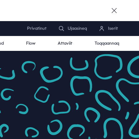
Privatinut
Ujaasineq
Iserit
ud
Flow
Attaviit
Toqqaannaq