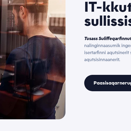
IT-kku
sullissi
Tusass Suliffeqarfinnu
nalinginnaasumik inger
isertarfinni aqutsinerit
aqutsisinnaanerit.
Paasisaqarnerug