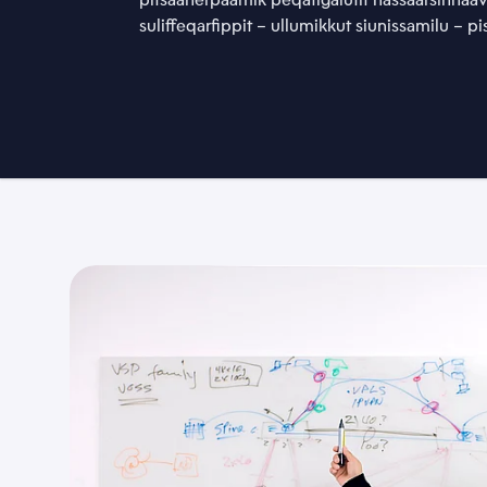
suliffeqarfippit – ullumikkut siunissamilu – pisa
Atit
Emaili