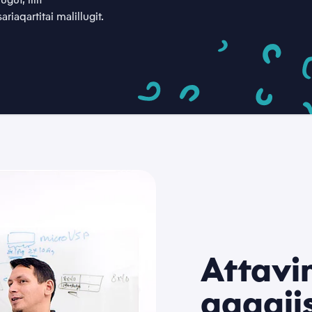
riaqartitai malillugit.
Attavi
Telefonnormu
aaqqii