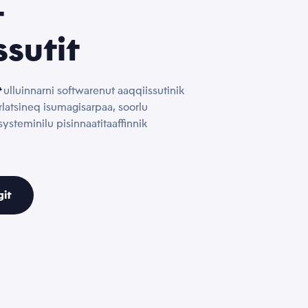
t
ssutit
t
ulluinnarni softwarenut aaqqiissutinik
latsineq isumagisarpaa, soorlu
 systeminilu pisinnaatitaaffinnik
it