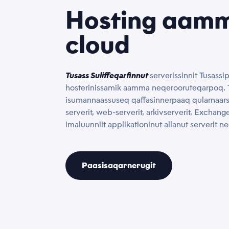
Hosting aam
Toqqaag
Atit
cloud
Tusassimi p
Telefonno
Akueriv
Tusass Suliffeqarfinnut
serverissinnit Tusassi
politi
hosterinissamik aamma neqerooruteqarpoq. 
isumannaassuseq qaffasinnerpaaq qularnaars
serverit, web-serverit, arkivserverit, Exchang
Maluginia
Nas
imaluunniit applikationinut allanut serverit n
Paasisaqarnerugit
Nas