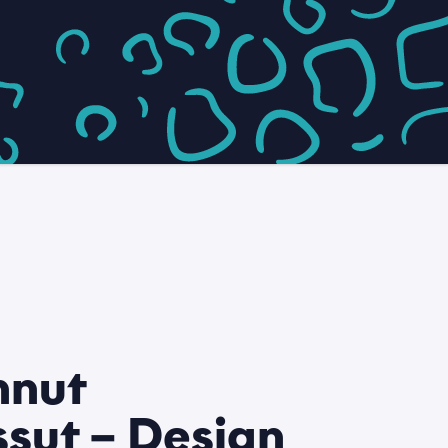
*
nnut
ssut – Design