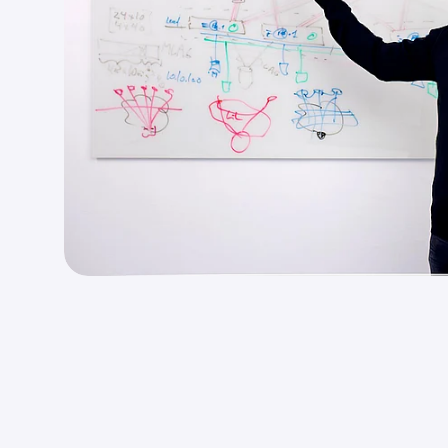
Suussuseq
Sammisaq
Allaatigin
Kakkiussat