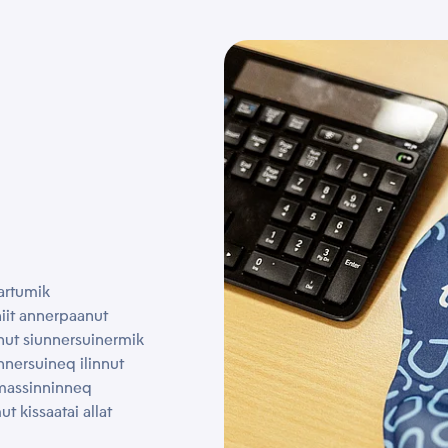
nartumik
niit annerpaanut
innut siunnersuinermik
unnersuineq ilinnut
mmassinninneq
t kissaatai allat