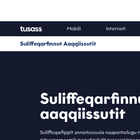
Mobili
Interneti
Suliffeqarfinnut Aaqqiissutit
Suliffeqarfinn
aaqqiissutit
Suliffeqarfippit annertussusia naapertorlug
pitsaanerpaamik peqatigalutit nassaarsinnaavug