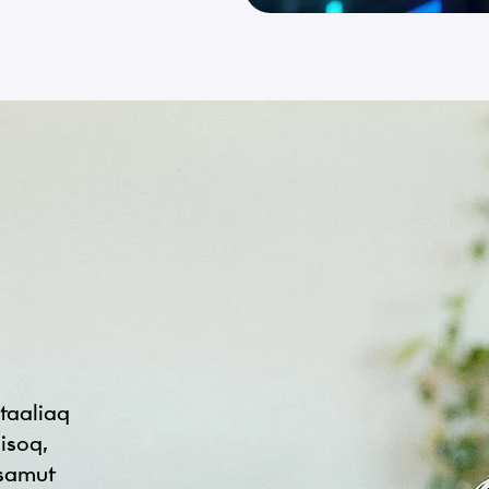
taaliaq
isoq,
ssamut