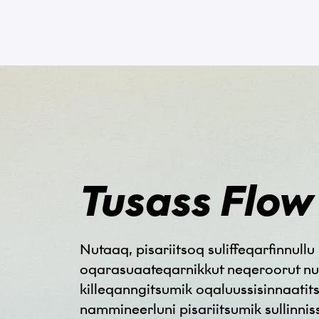
Tusass Flow
Nutaaq, pisariitsoq suliffeqarfinnullu
oqarasuaateqarnikkut neqeroorut nu
killeqanngitsumik oqaluussisinnaatits
nammineerluni pisariitsumik sullinni