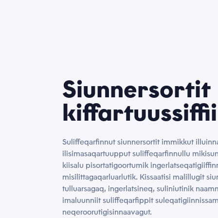
Siunnersortit
kiffartuussiffii
Suliffeqarfinnut siunnersortit immikkut illuin
ilisimasaqartuupput suliffeqarfinnullu mikisu
kiisalu pisortatigoortumik ingerlatseqatigiiff
misilittagaqarluarlutik. Kissaatisi malillugit si
tulluarsagaq, ingerlatsineq, suliniutinik naa
imaluunniit suliffeqarfippit suleqatigiinnissamu
neqeroorutigisinnaavagut.