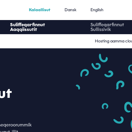
Kalaallisut
Dansk
English
Suliffeqarfinnut
Suliffeqarfinnut
Aaqqiissutit
Sullissivik
Hosting aamma clo
ut
u neqeroorummik
ut, illit