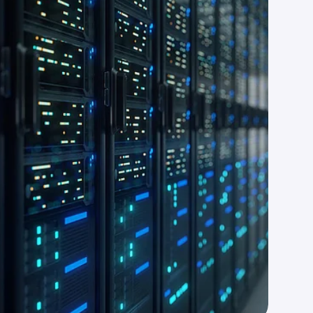
*
*
*