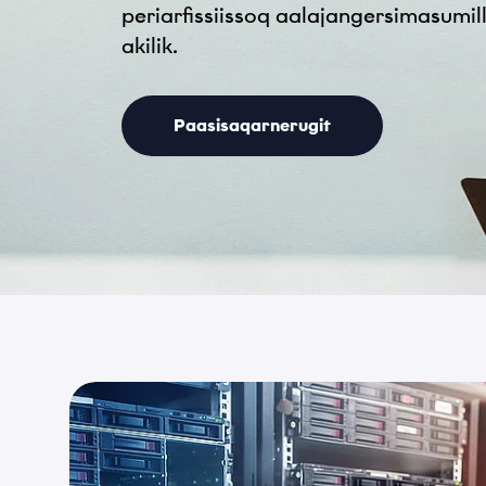
periarfissiissoq aalajangersimasumil
akilik.
Paasisaqarnerugit