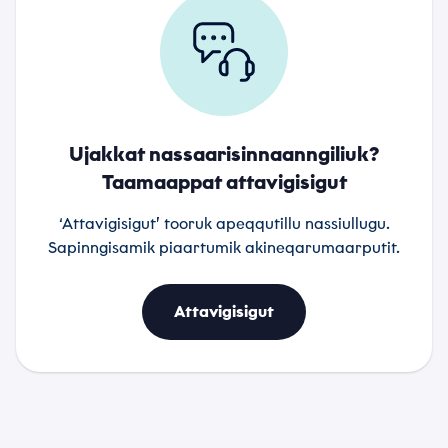
Ujakkat nassaarisinnaanngiliuk?
Taamaappat attavigisigut
‘Attavigisigut’ tooruk apeqqutillu nassiullugu.
Sapinngisamik piaartumik akineqarumaarputit.
Attavigisigut