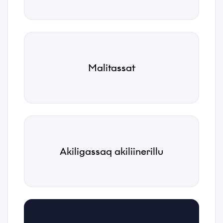
Atit
Malitassat
*
Emaili
*
Telefonnormu
Akiligassaq akiliinerillu
*
Suussuseq
*