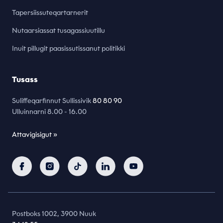
Tapersiissuteqartarnerit
Nutaarsiassat tusagassiuutillu
Inuit pillugit paasissutissanut politikki
Tusass
Suliffeqarfinnut Sullissivik
80 80 90
Ulluinnarni 8.00 - 16.00
Attavigisigut »
Postboks 1002, 3900 Nuuk