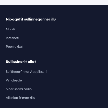
Nioqqutit sullinneqarnerillu
Mobili
Interneti
Poortukkat
Sullissinerit allat
Suliffeqarfinnut Aaqqiissutit
Wholesale
Sinerissami radio
Allakkat frimærkillu