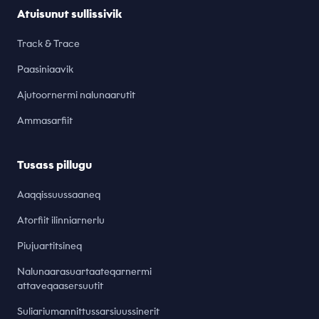
Atuisunut sullissivik
Track & Trace
Paasiniaavik
Ajutoornermi nalunaarutit
Ammasarfiit
Tusass pillugu
Aaqqissuussaaneq
Atorfiit ilinniarnerlu
Piujuartitsineq
Nalunaarasuartaateqarnermi
attaveqaasersuutit
Suliariumannittussarsiuussinerit