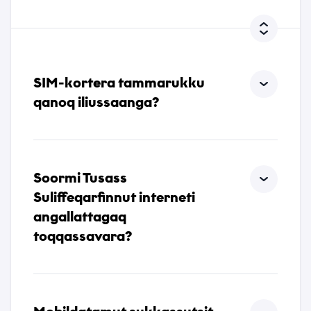
*
Akuerivara paasissutissat tunniusakka inunnut
paasissutissat pillugit
Tusassimi politikkimut
*
atorsinnaamassuk.
Maluginiagassat
SIM-kortera tammarukku
Nassiuguk
qanoq iliussaanga?
Soormi Tusass
Suliffeqarfinnut interneti
Nassiuguk
angallattagaq
toqqassavara?