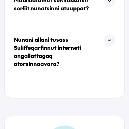
Mobildatamut sukkassutsit
sorliit nunatsinni atuuppat?
Nunani allani tusass
Suliffeqarfinnut interneti
angallattagaq
atorsinnaavara?