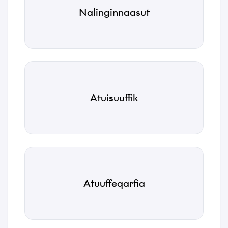
Nalinginnaasut
*
Kakkiussat
Telefonnormu
Toqqaagit
*
Tusassimi politikkimut
Atuisuuffik
Emaili
*
Akuerivara paasissutissat tunniusakka inunnut
paasissutissat pillugit
Tusassimi politikkimut
*
atorsinnaamassuk.
Maluginiagassat
Nassiuguk
Atuuffeqarfia