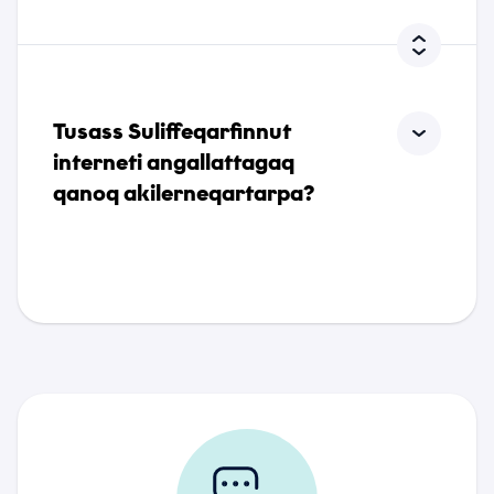
Nassiuguk
Tusass Suliffeqarfinnut
interneti angallattagaq
qanoq akilerneqartarpa?