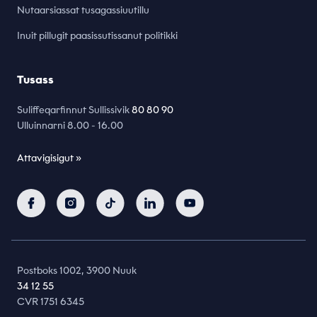
Nutaarsiassat tusagassiuutillu
Inuit pillugit paasissutissanut politikki
Tusass
Suliffeqarfinnut Sullissivik
80 80 90
Ulluinnarni 8.00 - 16.00
Attavigisigut »
Postboks 1002, 3900 Nuuk
34 12 55
CVR 1751 6345