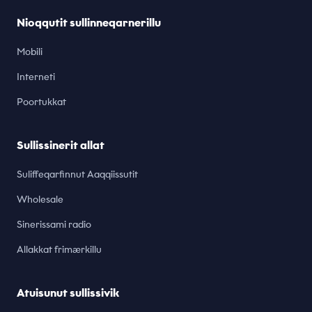
Nioqqutit sullinneqarnerillu
Mobili
Interneti
Poortukkat
Sullissinerit allat
Suliffeqarfinnut Aaqqiissutit
Wholesale
Sinerissami radio
Allakkat frimærkillu
Atuisunut sullissivik