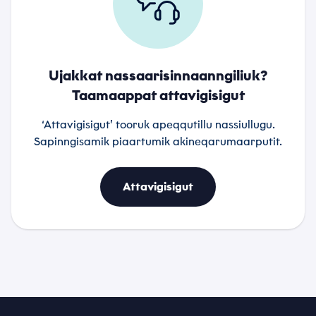
Ujakkat nassaarisinnaanngiliuk?
Taamaappat attavigisigut
‘Attavigisigut’ tooruk apeqqutillu nassiullugu.
Sapinngisamik piaartumik akineqarumaarputit.
Attavigisigut