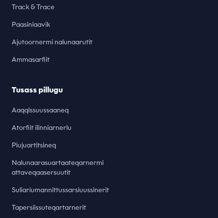
Track & Trace
Paasiniaavik
Ajutoornermi nalunaarutit
Ammasarfiit
Tusass pillugu
Aaqqissuussaaneq
Atorfiit ilinniarnerlu
Piujuartitsineq
Nalunaarasuartaateqarnermi
attaveqaasersuutit
Suliariumannittussarsiuussinerit
Tapersiissuteqartarnerit