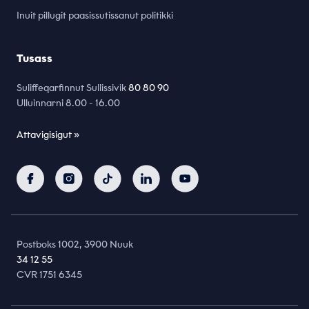
Inuit pillugit paasissutissanut politikki
Tusass
Suliffeqarfinnut Sullissivik
80 80 90
Ulluinnarni 8.00 - 16.00
Attavigisigut »
Postboks 1002, 3900 Nuuk
34 12 55
CVR 1751 6345