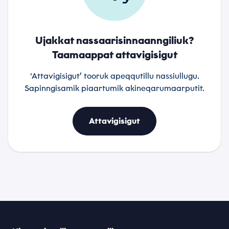
Ujakkat nassaarisinnaanngiliuk?
Taamaappat attavigisigut
‘Attavigisigut’ tooruk apeqqutillu nassiullugu.
Sapinngisamik piaartumik akineqarumaarputit.
Attavigisigut