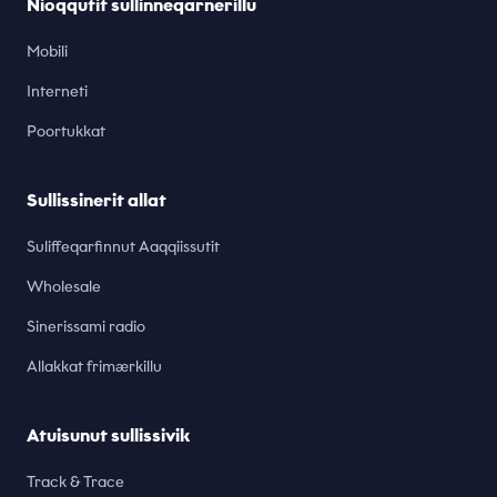
Nioqqutit sullinneqarnerillu
Mobili
Interneti
Poortukkat
Sullissinerit allat
Suliffeqarfinnut Aaqqiissutit
Wholesale
Sinerissami radio
Allakkat frimærkillu
Atuisunut sullissivik
Track & Trace