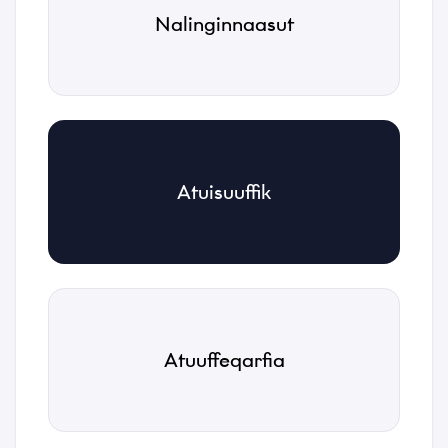
Nalinginnaasut
*
Kakkiussat
Telefonnormu
Toqqaagit
*
Tusassimi politikkimut
Emaili
Atuisuuffik
*
Akuerivara paasissutissat tunniusakka inunnut
paasissutissat pillugit
Tusassimi politikkimut
*
atorsinnaamassuk.
Maluginiagassat
Nassiuguk
Atuuffeqarfia