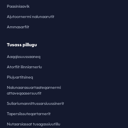
Paasiniaavik
Ajutoornermi nalunaarutit
Ammasarfiit
Tusass pillugu
Aaqqissuussaaneq
Atorfiit ilinniarnerlu
Piujuartitsineq
Nalunaarasuartaateqarnermi
attaveqaasersuutit
Suliariumannittussarsiuussinerit
Tapersiissuteqartarnerit
Nutaarsiassat tusagassiuutillu