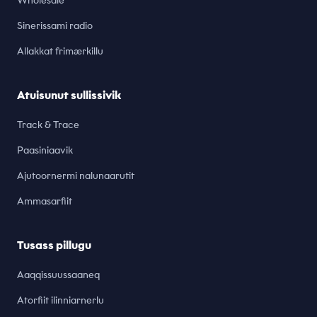
Wholesale
Sinerissami radio
Allakkat frimærkillu
Atuisunut sullissivik
Track & Trace
Paasiniaavik
Ajutoornermi nalunaarutit
Ammasarfiit
Tusass pillugu
Aaqqissuussaaneq
Atorfiit ilinniarnerlu