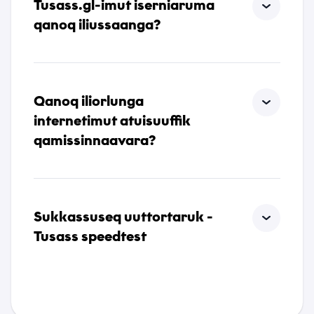
Tusass.gl-imut iserniaruma
qanoq iliussaanga?
Qanoq iliorlunga
internetimut atuisuuffik
qamissinnaavara?
Sukkassuseq uuttortaruk -
Tusass speedtest