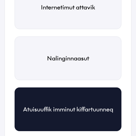
Suussuseq
Internetimut attavik
*
Sammisaq
*
Nalinginnaasut
Allaatiginninneq
*
Atuisuuffik imminut kiffartuunneq
Kakkiussat
Toqqaagit