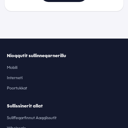
Nioqqutit sullinneqarnerillu
Mobili
Interneti
Poortukkat
Sullissinerit allat
Suliffeqarfinnut Aaqqiissutit