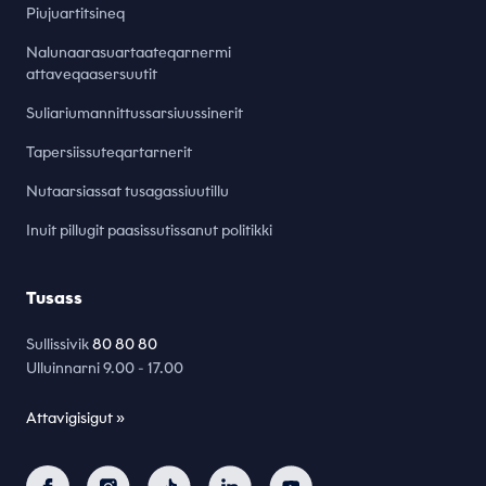
Piujuartitsineq
Nalunaarasuartaateqarnermi
attaveqaasersuutit
Suliariumannittussarsiuussinerit
Tapersiissuteqartarnerit
Nutaarsiassat tusagassiuutillu
Inuit pillugit paasissutissanut politikki
Tusass
Sullissivik
80 80 80
Ulluinnarni 9.00 - 17.00
Attavigisigut »