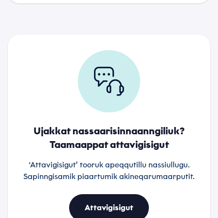
Ujakkat nassaarisinnaanngiliuk?
Taamaappat attavigisigut
‘Attavigisigut’ tooruk apeqqutillu nassiullugu.
Sapinngisamik piaartumik akineqarumaarputit.
Attavigisigut