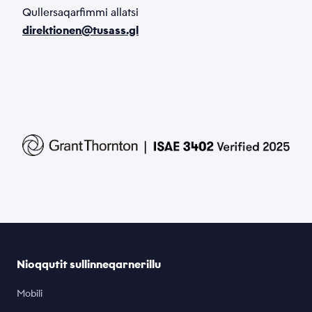
Qullersaqarfimmi allatsi
direktionen@tusass.gl
Nioqqutit sullinneqarnerillu
Mobili