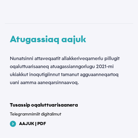
Atugassiaq aajuk
Nunatsinni attaveqaatit allakkeriveqarnerlu pillugit
oqaluttuarisaaneq atuagassianngorlugu 2021-mi
ukiakkut inoqutigiinnut tamanut agguaanneqartoq
uani aamma aaneqarsinnaavoq.
Tusassip oqaluttuarisaanera
Telegrammimiit digitalimut
AAJUK | PDF