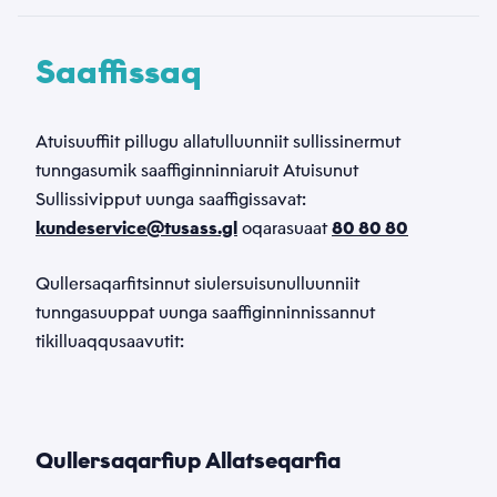
Saaffissaq
Atuisuuffiit pillugu allatulluunniit sullissinermut
tunngasumik saaffiginninniaruit Atuisunut
Sullissivipput uunga saaffigissavat:
kundeservice@tusass.gl
oqarasuaat
80 80 80
Qullersaqarfitsinnut siulersuisunulluunniit
tunngasuuppat uunga saaffiginninnissannut
tikilluaqqusaavutit:
Qullersaqarfiup Allatseqarfia