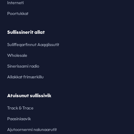
Interneti
Poortukkat
Sullissinerit allat
Suliffeqarfinnut Aaqqiissutit
Wholesale
Sinerissami radio
Allakkat frimærkillu
Atuisunut sullissivik
Track & Trace
Paasiniaavik
Ajutoornermi nalunaarutit