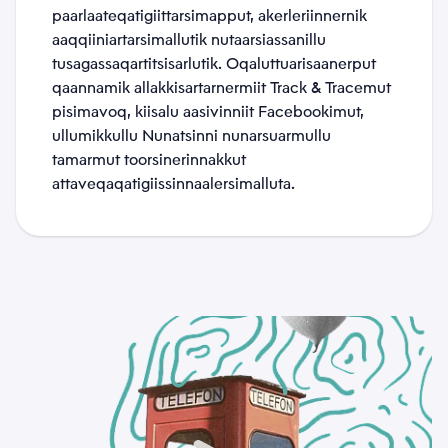
paarlaateqatigiittarsimapput, akerleriinnernik
*
aaqqiiniartarsimallutik nutaarsiassanillu
tusagassaqartitsisarlutik. Oqaluttuarisaanerput
qaannamik allakkisartarnermiit Track & Tracemut
Suussuseq
pisimavoq, kiisalu aasivinniit Facebookimut,
ullumikkullu Nunatsinni nunarsuarmullu
*
tamarmut toorsinerinnakkut
attaveqaqatigiissinnaalersimalluta.
Sammisaq
*
Allaatiginninneq
*