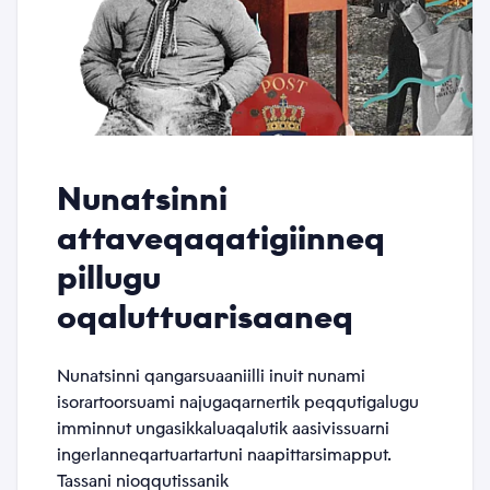
Whistleblowerimik aaqqissuussineq
Nunatsinni
attaveqaqatigiinneq
Atit
pillugu
oqaluttuarisaaneq
*
Emaili
Nunatsinni qangarsuaaniilli inuit nunami
isorartoorsuami najugaqarnertik peqqutigalugu
*
imminnut ungasikkaluaqalutik aasivissuarni
ingerlanneqartuartartuni naapittarsimapput.
Tassani nioqqutissanik
Telefonnormu