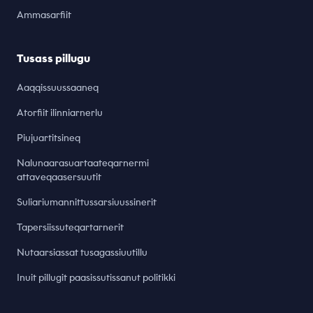
Ammasarfiit
Tusass pillugu
Aaqqissuussaaneq
Atorfiit ilinniarnerlu
Piujuartitsineq
Nalunaarasuartaateqarnermi
attaveqaasersuutit
Suliariumannittussarsiuussinerit
Tapersiissuteqartarnerit
Nutaarsiassat tusagassiuutillu
Inuit pillugit paasissutissanut politikki