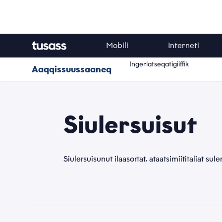
Mobili
Interneti
Ingerlatseqatigiiffik
Aaqqissuussaaneq
Siulersuisut
Siulersuisunut ilaasortat, ataatsimiititaliat sul