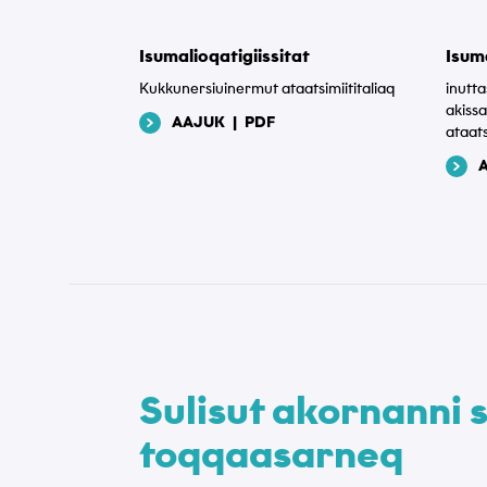
Isumalioqatigiissitat
Isuma
Kukkunersiuinermut ataatsimiititaliaq
inutt
akissa
AAJUK
|
PDF
ataats
Sulisut akornanni 
toqqaasarneq