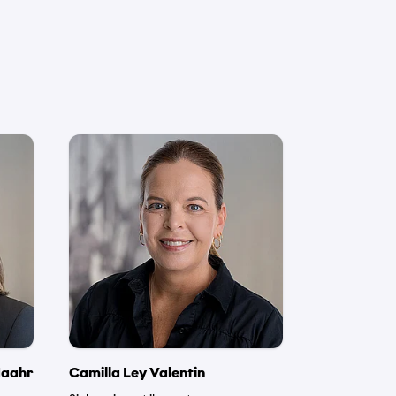
*
*
Haahr
Camilla Ley Valentin