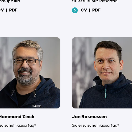
taasup tullia
Siulersuisunut ilaasortaq
CV
|
PDF
CV
|
PDF
ninneq
Hammond Zinck
Jan Rasmussen
it
suisunut ilaasortaq*
Siulersuisunut ilaasortaq*