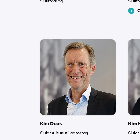
Siulittaasoq
Siulit
Sammisaq
Allaatigin
Kakkiussat
Kim Duus
Kim 
Toqqaag
Siulersuisunut ilaasortaq
Siuler