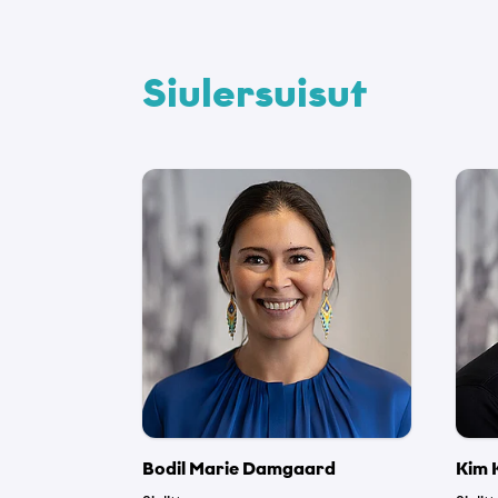
Siulersuisut
Atit
Emaili
Bodil Marie Damgaard
Kim 
Suussuseq