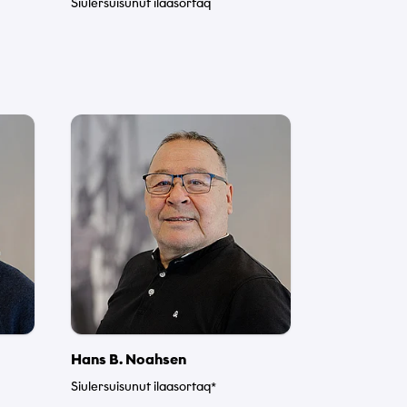
Siulersuisunut ilaasortaq
*
*
*
Hans B. Noahsen
Siulersuisunut ilaasortaq*