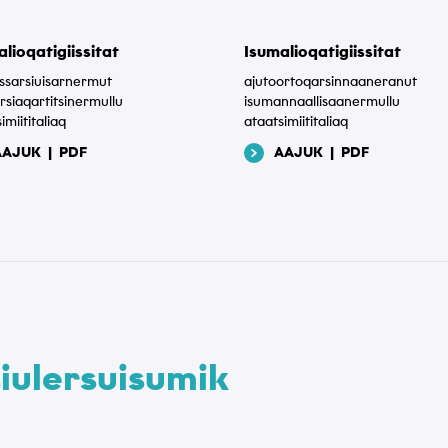
lioqatigiissitat
Isumalioqatigiissitat
assarsiuisarnermut
ajutoortoqarsinnaaneranut
rsiaqartitsinermullu
isumannaallisaanermullu
imiititaliaq
ataatsimiititaliaq
AAJUK
|
PDF
AAJUK
|
PDF
siulersuisumik