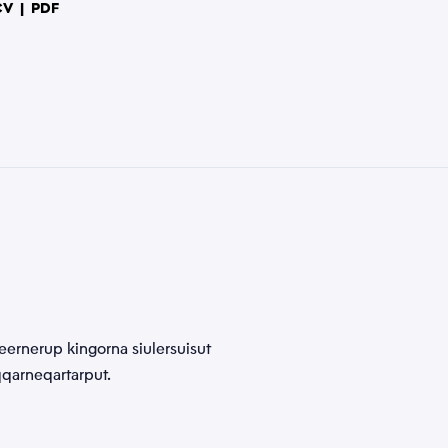
olitikkimut
CV
|
PDF
ara paasissutissat tunniusakka inunnut paasissutissat pillugit
Tusassimi
kkimut
atorsinnaamassuk.
siuguk
reernerup kingorna siulersuisut
qqarneqartarput.