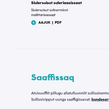
Siulersuisut suleriaasissaat
Siulersuisut sulinerminni
malittarisassaat
AAJUK
|
PDF
Saaffissaq
Atuisuuffiit pillugu allatulluunniit sullissine
Sullissivipput uunga saaffigissavat:
kundeser