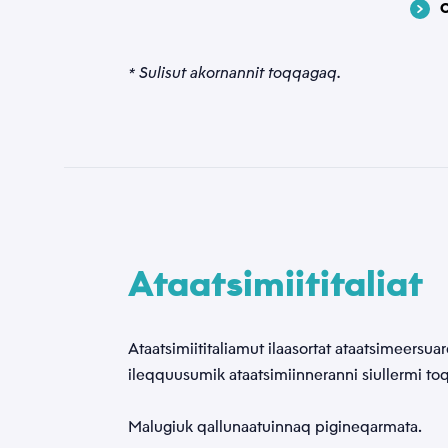
Tusassimi p
Akueriv
* Sulisut akornannit toqqagaq.
politi
Nas
Ataatsimiititaliat
Ataatsimiititaliamut ilaasortat ataatsimeersua
ileqquusumik ataatsimiinneranni siullermi to
Malugiuk qallunaatuinnaq pigineqarmata.