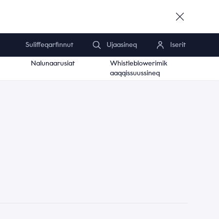
Suliffeqarfinnut
Ujaasineq
Iserit
Nalunaarusiat
Whistleblowerimik
aaqqissuussineq