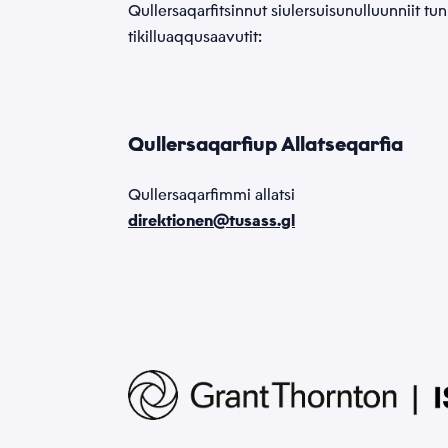
Qullersaqarfitsinnut siulersuisunulluunniit t
tikilluaqqusaavutit:
Qullersaqarfiup Allatseqarfia
Qullersaqarfimmi allatsi
direktionen@tusass.gl