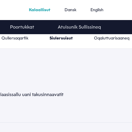
Kalaallisut
Dansk
English
Poortukkat
Atuisunik Sullissineq
Qullersaqarfik
Siulersuisut
Oqaluttuarisaaneq
eriaasissallu uani takusinnaavatit