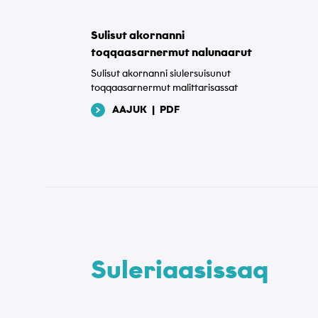
Sulisut akornanni
toqqaasarnermut nalunaarut
Sulisut akornanni siulersuisunut
toqqaasarnermut malittarisassat
AAJUK
|
PDF
Suleriaasissaq