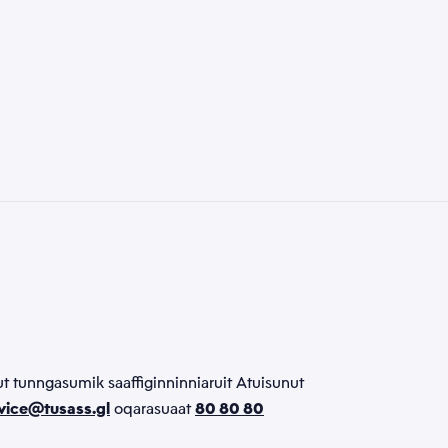
rmut tunngasumik saaffiginninniaruit Atuisunut
vice@tusass.gl
oqarasuaat
80 80 80