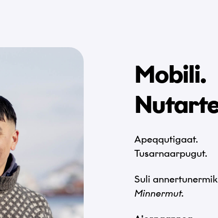
Mobili.
Nutarte
Apeqqutigaat.
Tusarnaarpugut.
Suli annertunermik
Minnermut.