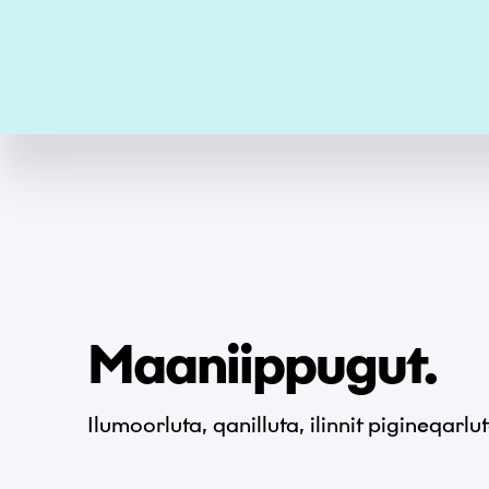
Maaniippugut.
Ilumoorluta, qanilluta, ilinnit pigineqarlut