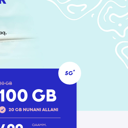
aq.
*
5G
20 GB
100 GB
*
20 GB NUNANI ALLANI
QAAMM.