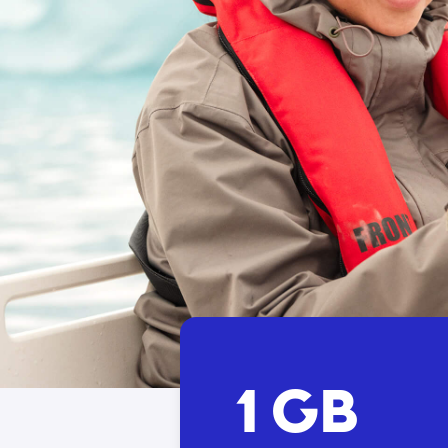
Atit
1 GB
Emaili