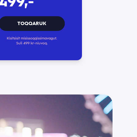
499,-
*
TOQQARUK
*
Kisitsisit misissoqqissimavagut.
Suli 499 kr-niuvoq.
*
*