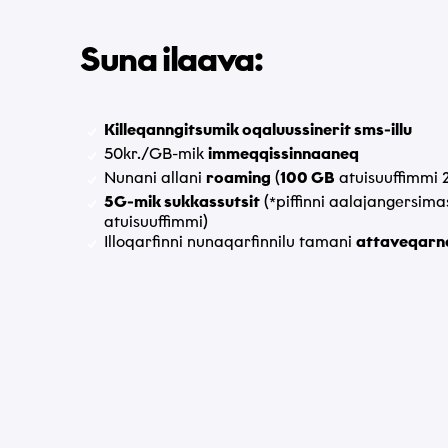
Toqqaag
Suna ilaava:
Tusassimi p
Killeqanngitsumik oqaluussinerit sms-illu
Akueriv
50kr./GB-mik
immeqqissinnaaneq
politi
Nunani allani
roaming
(
100 GB
atuisuuffimmi 
5G-mik sukkassutsit
(*piffinni aalajangersim
atuisuuffimmi)
Nas
Illoqarfinni nunaqarfinnilu tamani
attaveqarn