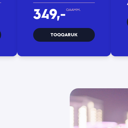
*
349,-
QAAMM.
TOQQARUK
ninneq