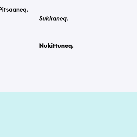
Pitsaaneq.
Sukkaneq.
Nukittuneq.