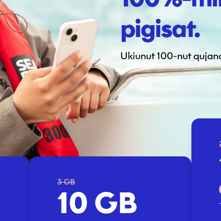
pigisat.
Ukiunut 100-nut qujan
3 GB
10 GB
Telefonnormu