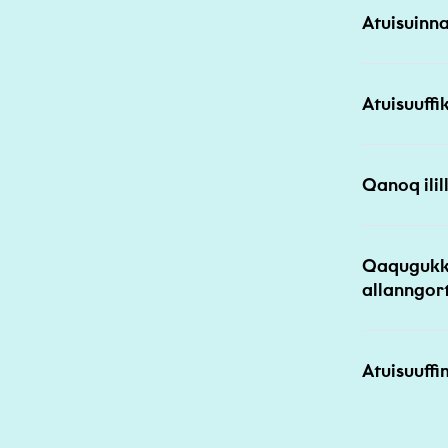
Atuisuinn
Atuisuuff
Qanoq ilil
Qaqugukku
allanngor
Atuisuuffi