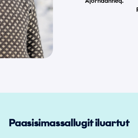
Ajornaanneq.
Paasisimassallugit iluartut