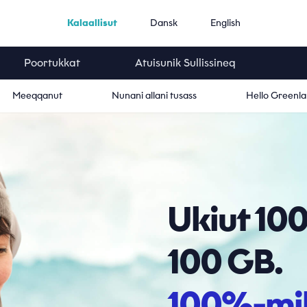
Kalaallisut
Dansk
English
Poortukkat
Atuisunik Sullissineq
Meeqqanut
Nunani allani tusass
Hello Greenl
Ukiut 100
100 GB.
100%-mi