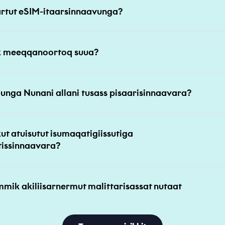
artut eSIM-itaarsinnaavunga?
ik meeqqanoortoq suua?
lunga Nunani allani tusass pisaarisinnaavara?
t atuisutut isumaqatigiissutiga
tissinnaavara?
mmik akiliisarnermut malittarisassat nutaat