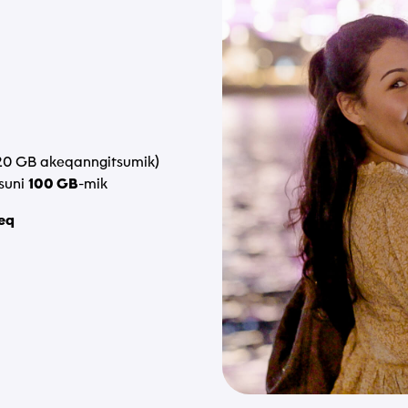
it
olitikkimut
ara paasissutissat tunniusakka inunnut paasissutissat pillugit
Tusassimi
kkimut
atorsinnaamassuk.
20 GB akeqanngitsumik)
asuni
100 GB
-mik
siuguk
eq