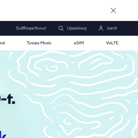
Suliffeqarfinnut
Ujaasineq
Iserit
and
Tusass Music
eSIM
VoLTE
-t.
k