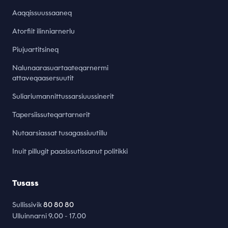
Aaqqissuussaaneq
Atorfiit ilinniarnerlu
Piujuartitsineq
Nalunaarasuartaateqarnermi
attaveqaasersuutit
Suliariumannittussarsiuussinerit
Tapersiissuteqartarnerit
Nutaarsiassat tusagassiuutillu
Inuit pillugit paasissutissanut politikki
Tusass
Sullissivik
80 80 80
Ulluinnarni 9.00 - 17.00