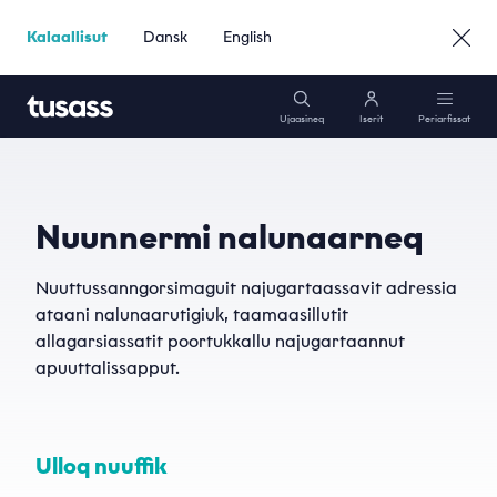
Kalaallisut
Dansk
English
Ujaasineq
Iserit
Periarfissat
Mobili
Atit
Nuunnermi nalunaarneq
Interneti
*
Nuuttussanngorsimaguit najugartaassavit adressia
ataani nalunaarutigiuk, taamaasillutit
Emaili
Poortukkat
allagarsiassatit poortukkallu najugartaannut
apuuttalissapput.
*
Atuisunik Sullissineq
Telefonnormu
Ulloq nuuffik
*
Suliffeqarfinnut »