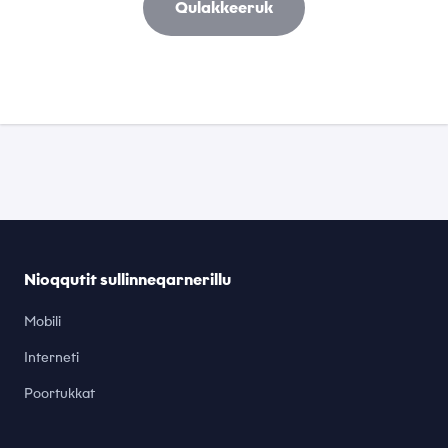
Nioqqutit sullinneqarnerillu
Mobili
Interneti
Poortukkat