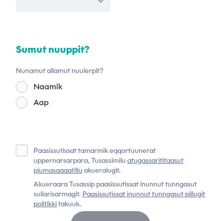
Sumut nuuppit?
Nunamut allamut nuulerpit?
Naamik
Aap
Paasissutissat tamarmik eqqortuunerat
uppernarsarpara, Tusassimilu
atugassarititaasut
piumasaqaatillu
akueralugit.
Akueraara Tusassip paasissutissat inunnut tunngasut
suliarisarmagit.
Paasissutissat inunnut tunngasut pillugit
politikki
takuuk.