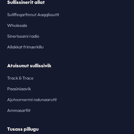
Sullissinerit allat
Suliffeqarfinnut Aaqqiissutit
Wholesale
Sinerissami radio
Allakkat frimærkillu
Atuisunut sullissivik
Track & Trace
Paasiniaavik
Ajutoornermi nalunaarutit
Ammasarfiit
Tusass pillugu