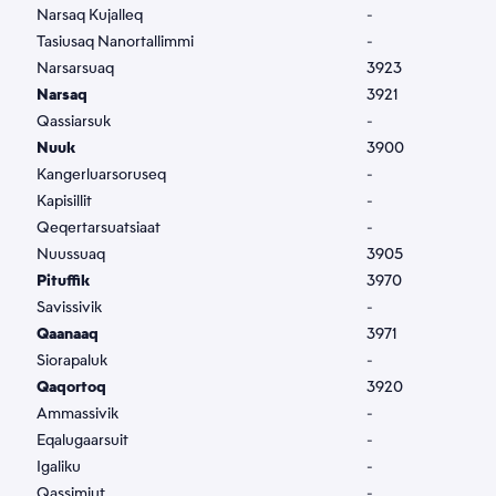
atorsinnaamassuk.
Narsaq Kujalleq
-
Tasiusaq Nanortallimmi
-
Narsarsuaq
3923
Narsaq
3921
Nassiuguk
Qassiarsuk
-
Nuuk
3900
Kangerluarsoruseq
-
Kapisillit
-
Qeqertarsuatsiaat
-
Nuussuaq
3905
Pituffik
3970
Savissivik
-
Qaanaaq
3971
Siorapaluk
-
Qaqortoq
3920
Ammassivik
-
Eqalugaarsuit
-
Igaliku
-
Qassimiut
-