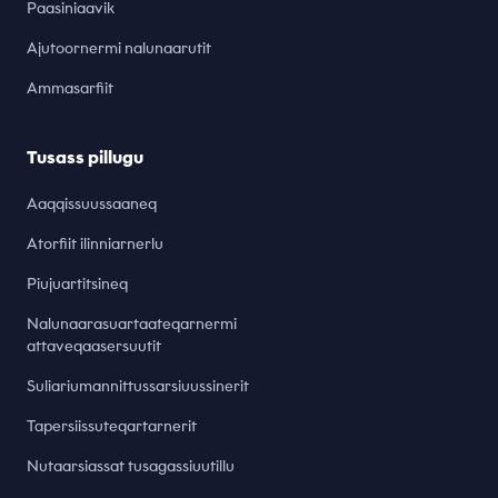
Paasiniaavik
Ajutoornermi nalunaarutit
Ammasarfiit
Tusass pillugu
Aaqqissuussaaneq
Atorfiit ilinniarnerlu
Piujuartitsineq
Nalunaarasuartaateqarnermi
attaveqaasersuutit
Suliariumannittussarsiuussinerit
Tapersiissuteqartarnerit
Nutaarsiassat tusagassiuutillu