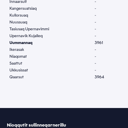
Innaarsuit
-
Kangersuatsiaq
-
Kullorsuaq
-
Nuussuaq
-
Tasiusaq Upernavimmi
-
Upernavik Kujalleq
-
Uummannaq
3961
Ikerasak
-
Niaqomat
-
Saattut
-
Ukkusissat
-
Qaarsut
3964
Nioqqutit sullinneqarnerillu