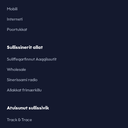
Mobili
Interneti
Poortukkat
Sullissinerit allat
Suliffeqarfinnut Aaqqiissutit
Wholesale
Sinerissami radio
Allakkat frimærkillu
Atuisunut sullissivik
Track & Trace