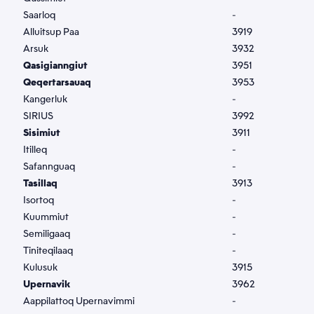
Saarloq
-
Alluitsup Paa
3919
Arsuk
3932
Qasigianngiut
3951
Qeqertarsauaq
3953
Kangerluk
-
SIRIUS
3992
Sisimiut
3911
Itilleq
-
Safannguaq
-
Tasillaq
3913
Isortoq
-
Kuummiut
-
Semiligaaq
-
Tiniteqilaaq
-
Kulusuk
3915
Upernavik
3962
Aappilattoq Upernavimmi
-