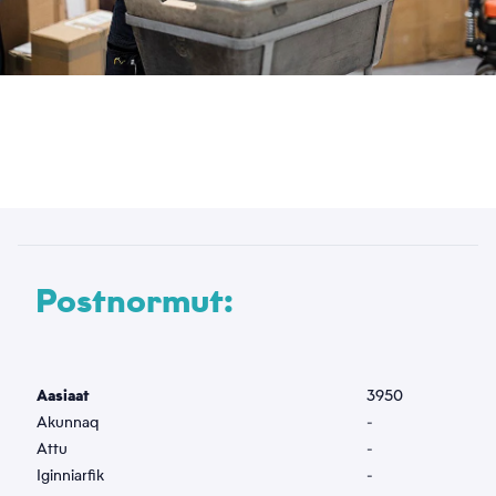
Atit
*
Emaili
*
Telefonnormu
Postnormut:
*
Suussuseq
Aasiaat
3950
Akunnaq
-
*
Attu
-
Iginniarfik
-