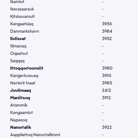
Sammisaq
Ikamiut
-
Ikerasaarsuk
-
*
Kitsissuarsuit
-
Kangaatsiaq
3955
Allaatiginninneq
Danmarkshavn
3984
Ilulissat
3952
*
Ilimanaq
-
Oqaatsut
-
Saqqaq
-
Ittoqqortoormiit
3980
Kangerlussuaq
3910
Nerlerit Inaat
3985
Kakkiussat
Juulimaaq
2412
Toqqaagit
Maniitsoq
3912
Atammik
-
Kangaamiut
-
Tusassimi politikkimut
Napasoq
-
Nanortalik
3922
*
Akuerivara paasissutissat tunniusakka inunnut
Aappilattoq Nanortallimmi
-
paasissutissat pillugit
Tusassimi politikkimut