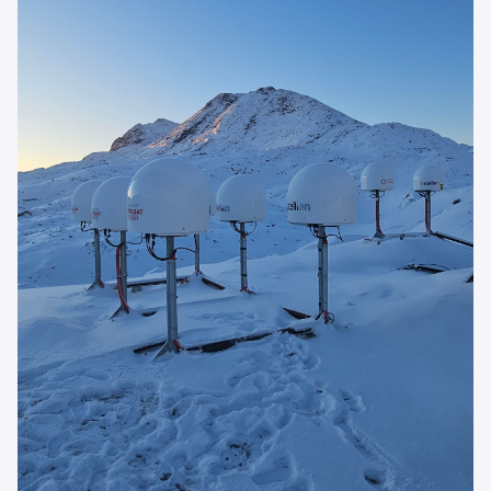
Emaili
*
Telefonnormu
*
Suussuseq
*
Sammisaq
*
Allaatiginninneq