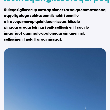
Suleqatigiinnerup nutaap ​​siunertaraa qaammataasaq
aqqutigalugu sukkasuumik nukittuumillu
attaveqarnerup qulakkeernissaa, kiisalu
pingaaruteqarluinnartunik sullissinerit soorlu
imaatigut aammalu upalungaarsimanermik
sullissinerit nukittorsarnissaat.
Atit
*