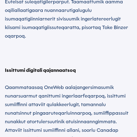
Eutelsat suleqatigilerparput. Taamaattumik aamma
oqiliallaatigaara nuannaarutigalugulu
isumaqatigiinniarnerit sivisuumik ingerlatereerlugit
kiisami isumaqatigiissuteqaratta, pisortaq Toke Binzer
oqarpoq.
Issittumi digitali qajannaatsoq
Qaammataasaq OneWeb aalajangersimasumik
nunarsuarmut qanittumi ingerlaarfeqarpoq, issittumi
sumiiffinni attaviit qulakkeerlugit, tamannalu
nunatsinnut pingaaruteqarluinnarpoq, sumiiffippassuit
nunakkut atortulersuutinik atuisinnaanngimmata.
Attaviit issittumi sumiiffinni allani, soorlu Canadap