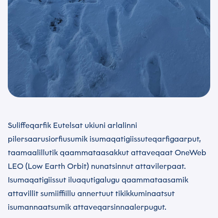
*
Kakkiussat
Toqqaagit
Tusassimi politikkimut
Suliffeqarfik Eutelsat ukiuni arlalinni
*
pilersaarusiorfiusumik isumaqatigiissuteqarfigaarput,
Akuerivara paasissutissat tunniusakka inunnut
paasissutissat pillugit
Tusassimi politikkimut
taamaalillutik qaammataasakkut attaveqaat OneWeb
atorsinnaamassuk.
LEO (Low Earth Orbit) nunatsinnut attavilerpaat.
Isumaqatigiissut iluaqutigalugu qaammataasamik
attavillit sumiiffiillu annertuut tikikkuminaatsut
Nassiuguk
isumannaatsumik attaveqarsinnaalerpugut.