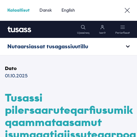
Kalaallisut
Dansk
English
Ujaasineq
Iserit
Periarfissat
Nutaarsiassat tusagassiuutillu
Mobili
Nutaarsiassat
Dato
Interneti
01.10.2025
Assiisivik
Poortukkat
Tusassi
pilersaaruteqarfiusumik
Atuisunik Sullissineq
qaammataasamut
isumaqatigiissuteqarpoq
Suliffeqarfinnut »