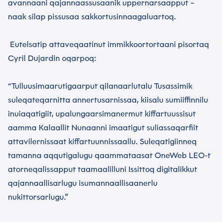
avannaani qajannaassusaanik uppernarsaapput –
naak silap pissusaa sakkortusinnaagaluartoq.
Eutelsatip attaveqaatinut immikkoortortaani pisortaq
Cyril Dujardin oqarpoq:
“Tulluusimaarutigaarput qilanaarlutalu Tusassimik
suleqateqarnitta annertusarnissaa, kiisalu sumiiffinnilu
inuiaqatigiit, upalungaarsimanermut kiffartuussisut
aamma Kalaallit Nunaanni imaatigut suliassaqarfiit
attavilernissaat kiffartuunnissaallu. Suleqatigiinneq
tamanna aqqutigalugu qaammataasat OneWeb LEO-t
atorneqalissapput taamaalilluni Issittoq digitalikkut
qajannaallisarlugu isumannaallisaanerlu
nukittorsarlugu.”