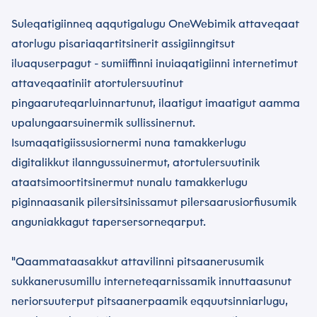
Suleqatigiinneq aqqutigalugu OneWebimik attaveqaat
atorlugu pisariaqartitsinerit assigiinngitsut
iluaquserpagut - sumiiffinni inuiaqatigiinni internetimut
attaveqaatiniit atortulersuutinut
pingaaruteqarluinnartunut, ilaatigut imaatigut aamma
upalungaarsuinermik sullissinernut.
Isumaqatigiissusiornermi nuna tamakkerlugu
digitalikkut ilanngussuinermut, atortulersuutinik
ataatsimoortitsinermut nunalu tamakkerlugu
piginnaasanik pilersitsinissamut pilersaarusiorfiusumik
anguniakkagut tapersersorneqarput.
"Qaammataasakkut attavilinni pitsaanerusumik
sukkanerusumillu interneteqarnissamik innuttaasunut
neriorsuuterput pitsaanerpaamik eqquutsinniarlugu,