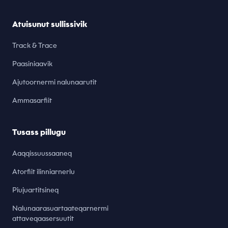
Atuisunut sullissivik
Track & Trace
Paasiniaavik
Ajutoornermi nalunaarutit
Ammasarfiit
Tusass pillugu
Aaqqissuussaaneq
Atorfiit ilinniarnerlu
Piujuartitsineq
Nalunaarasuartaateqarnermi
attaveqaasersuutit