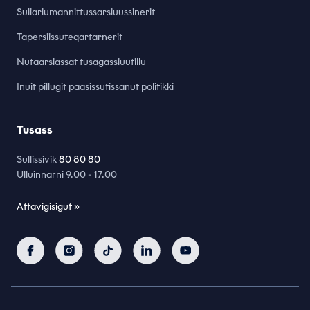
Suliariumannittussarsiuussinerit
Tapersiissuteqartarnerit
Nutaarsiassat tusagassiuutillu
Inuit pillugit paasissutissanut politikki
Tusass
Sullissivik
80 80 80
Ulluinnarni 9.00 - 17.00
Attavigisigut »