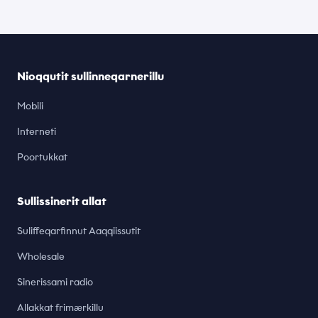
Nioqqutit sullinneqarnerillu
Mobili
Interneti
Poortukkat
Sullissinerit allat
Suliffeqarfinnut Aaqqiissutit
Wholesale
Sinerissami radio
Allakkat frimærkillu