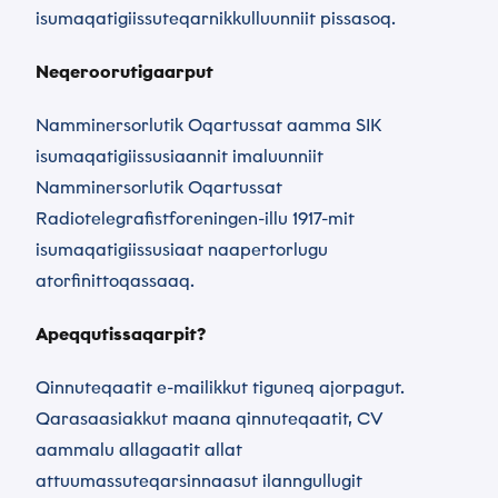
isumaqatigiissuteqarnikkulluunniit pissasoq.
Neqeroorutigaarput
Namminersorlutik Oqartussat aamma SIK
isumaqatigiissusiaannit imaluunniit
Namminersorlutik Oqartussat
Radiotelegrafistforeningen-illu 1917-mit
isumaqatigiissusiaat naapertorlugu
atorfinittoqassaaq.
Apeqqutissaqarpit?
Qinnuteqaatit e-mailikkut tiguneq ajorpagut.
Qarasaasiakkut maana qinnuteqaatit, CV
aammalu allagaatit allat
attuumassuteqarsinnaasut ilanngullugit