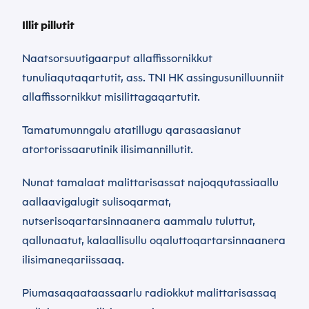
atorsinnaamassuk.
Illit pillutit
Naatsorsuutigaarput allaffissornikkut
Nassiuguk
tunuliaqutaqartutit, ass. TNI HK assingusunilluunniit
allaffissornikkut misilittagaqartutit.
Tamatumunngalu atatillugu qarasaasianut
atortorissaarutinik ilisimannillutit.
Nunat tamalaat malittarisassat najoqqutassiaallu
aallaavigalugit sulisoqarmat,
nutserisoqartarsinnaanera aammalu tuluttut,
qallunaatut, kalaallisullu oqaluttoqartarsinnaanera
ilisimaneqariissaaq.
Piumasaqaataassaarlu radiokkut malittarisassaq