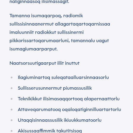
naliginnaasoq ilisimassagit.
Tamanna isumaqarpoq, radiomik
sullissisinnaanermut allagartaqartoqarnissaa
imaluunniit radiokkut sullissinermi
pikkorissartoqarumaarluni, tamannalu uagut
isumagiumaarparput.
Naatsorsuutigaarput illit inuttut
Ilagiuminartoq suleqataalluarsinnaasorlu
Sullisserusunnermut piumassusilik
Teknikikkut ilisimasaqqortooq alapernaattorlu
Attaveqarumatooq oqaloqatiginnilluartartorlu
Utaqqisinnaassusilik ikiuukkumatoorlu
Akisussaaffimmik takutitsisoq