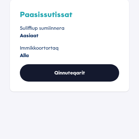
Paasissutissat
Suliffiup sumiinnera
Aasiaat
Immikkoortortaq
Alla
Qinnuteqarit