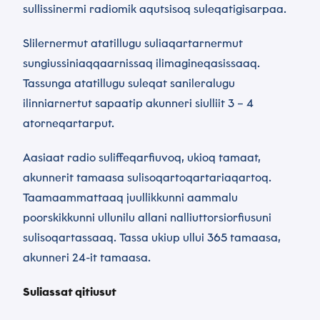
sullissinermi radiomik aqutsisoq suleqatigisarpaa.
Slilernermut atatillugu suliaqartarnermut
sungiussiniaqqaarnissaq ilimagineqasissaaq.
Tassunga atatillugu suleqat sanileralugu
ilinniarnertut sapaatip akunneri siulliit 3 – 4
atorneqartarput.
Aasiaat radio suliffeqarfiuvoq, ukioq tamaat,
akunnerit tamaasa sulisoqartoqartariaqartoq.
Taamaammattaaq juullikkunni aammalu
poorskikkunni ullunilu allani nalliuttorsiorfiusuni
sulisoqartassaaq. Tassa ukiup ullui 365 tamaasa,
akunneri 24-it tamaasa.
Suliassat qitiusut