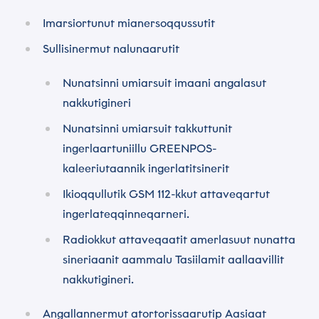
Imarsiortunut mianersoqqussutit
Atit
Sullisinermut nalunaarutit
*
Nunatsinni umiarsuit imaani angalasut
nakkutigineri
Emaili
Nunatsinni umiarsuit takkuttunit
*
ingerlaartuniillu GREENPOS-
kaleeriutaannik ingerlatitsinerit
Telefonnormu
Ikioqqullutik GSM 112-kkut attaveqartut
*
ingerlateqqinneqarneri.
Radiokkut attaveqaatit amerlasuut nunatta
Suussuseq
sineriaanit aammalu Tasiilamit aallaavillit
nakkutigineri.
*
Angallannermut atortorissaarutip Aasiaat