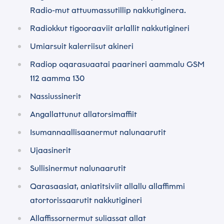
Sammisaq
Radio-mut attuumassutillip nakkutiginera.
*
Radiokkut tigooraaviit arlallit nakkutigineri
Umiarsuit kalerriisut akineri
Allaatiginninneq
Radiop oqarasuaatai paarineri aammalu GSM
*
112 aamma 130
Nassiussinerit
Angallattunut allatorsimaffiit
Isumannaallisaanermut nalunaarutit
Kakkiussat
Ujaasinerit
Toqqaagit
Sullisinermut nalunaarutit
Qarasaasiat, aniatitsiviit allallu allaffimmi
Tusassimi politikkimut
atortorissaarutit nakkutigineri
*
Akuerivara paasissutissat tunniusakka inunnut
Allaffissornermut suliassat allat
paasissutissat pillugit
Tusassimi politikkimut