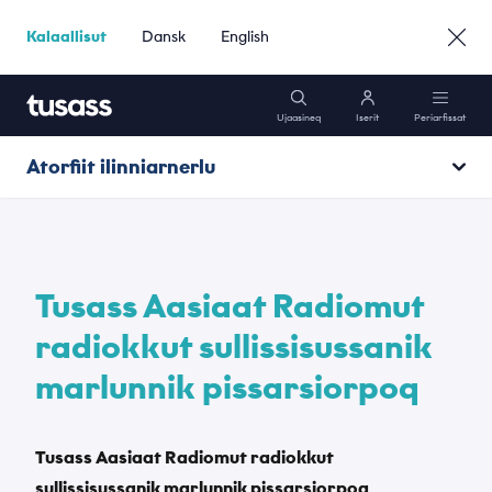
Kalaallisut
Dansk
English
Ujaasineq
Iserit
Periarfissat
Atorfiit ilinniarnerlu
Mobili
Atorfiit inuttassarsiuussat
Interneti
Ilinniartunngorit
Tusass Aasiaat Radiomut
Poortukkat
radiokkut sullissisussanik
Kajumissaarneqanngitsumik qinnuteqarneq
marlunnik pissarsiorpoq
Atuisunik Sullissineq
Suliffissarsiornermi ikiuut
Tusass Aasiaat Radiomut radiokkut
Persondatasikkerhed
Suliffeqarfinnut »
sullissisussanik marlunnik pissarsiorpoq