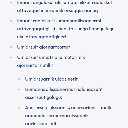
Imaani angalasut akiliuteqarnikkut radiokkut
attaveqartinnerannik erseqqissaaneq
Imaani radiokkut isumannaallisaanermi
attaveqaqatigiisitsineq, tassunga ilanngullugu
uku attaveqaqatigineri
Umiarsuit ajornartoortut
Umiarsuit umiatsiallu motorimik
ajornartorsiutillit
Umiarsuarnik ujaasinerit
Isumannaallisaanermut nalunaarutit
assersuutigalugu:
Anorersuarnissaanik, anorsarinnissaanik
aammalu sermernarnissaanik
aarlerisaarutit