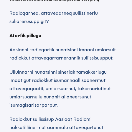
Radioqarneq, attaveqarneq sullissinerlu
suliarerusuppigit?
Atorfik pillugu
Aasianni radioqarfik nunatsinni imaani umiarsuit
radiokkut attaveqartarnerannik sullissisuupput.
Ulluinnarni nunatsinni sineriak tamakkerlugu
imaatigut radiokkut isumannaallisaanermut
attaveqaqaatit, umiarsuarnut, takornariutinut
umiarsuarnullu nunanit allaneersunut
isumagisarisarparput.
Radiokkut sullissisup Aasiaat Radiomi
nakkutilliinermut aammalu attaveqartunut