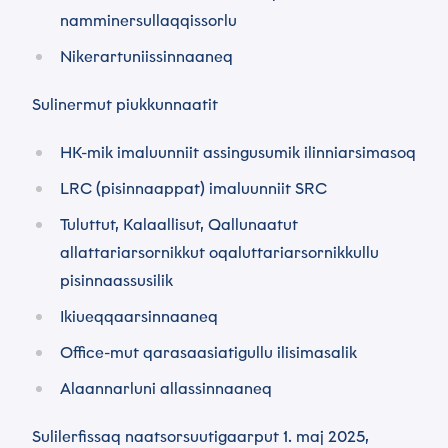
namminersullaqqissorlu
Nikerartuniissinnaaneq
Sulinermut piukkunnaatit
HK-mik imaluunniit assingusumik ilinniarsimasoq
LRC (pisinnaappat) imaluunniit SRC
Tuluttut, Kalaallisut, Qallunaatut
allattariarsornikkut oqaluttariarsornikkullu
pisinnaassusilik
Ikiueqqaarsinnaaneq
Office-mut qarasaasiatigullu ilisimasalik
Alaannarluni allassinnaaneq
Sulilerfissaq naatsorsuutigaarput 1. maj 2025,