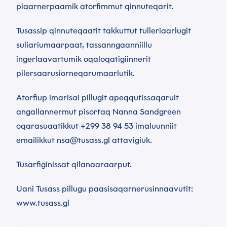
piaarnerpaamik atorfimmut qinnuteqarit.
Tusassip qinnuteqaatit takkuttut tulleriaarlugit
suliariumaarpaat, tassanngaanniillu
ingerlaavartumik oqaloqatigiinnerit
pilersaarusiorneqarumaarlutik.
Atorfiup imarisai pillugit apeqqutissaqaruit
angallannermut pisortaq Nanna Sandgreen
oqarasuaatikkut +299 38 94 53 imaluunniit
emailikkut nsa@tusass.gl attavigiuk.
Tusarfiginissat qilanaaraarput.
Uani Tusass pillugu paasisaqarnerusinnaavutit:
www.tusass.gl